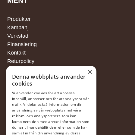
MENY
Produkter
Kampanj
Verkstad
Finansiering
Kontakt
Returpolicy
×
Denna webbplats använder
cookies
FINANSIERING
Vi använder cookies för att anpassa
innehåll, annonser och för att analysera vår
trafik. Vi delar också information om din
Försäljningsvillkor
användning av vår webbplats med våra
reklam- och analyspartners som kan
I samarbete med DNB
kombinera den med annan information som
du har tillhandahållit dem eller som de har
samlat in från din användning av deras