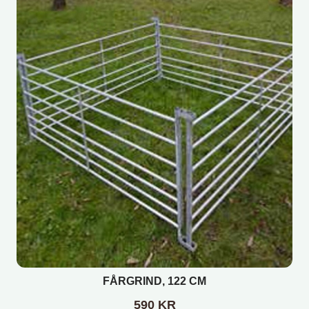
FÅRGRIND, 122 CM
590
KR