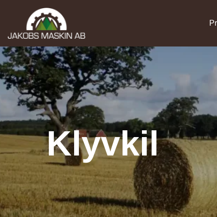
Pr
Klyvkil