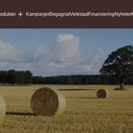
odukter
Kampanjer
Begagnat
Verkstad
Finansiering
Nyheter