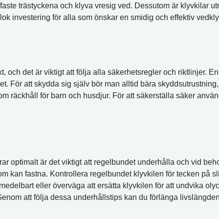
faste trästyckena och klyva vresig ved. Dessutom är klyvkilar utmär
klok investering för alla som önskar en smidig och effektiv vedkl
kt, och det är viktigt att följa alla säkerhetsregler och riktlinjer
het. För att skydda sig själv bör man alltid bära skyddsutrustn
, utom räckhåll för barn och husdjur. För att säkerställa säker anv
gerar optimalt är det viktigt att regelbundet underhålla och vid be
om kan fastna. Kontrollera regelbundet klyvkilen för tecken på sl
lbart eller överväga att ersätta klyvkilen för att undvika olyck
 Genom att följa dessa underhållstips kan du förlänga livslängden p