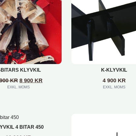
-BITARS KLYVKIL
K-KLYVKIL
DET NUVARANDE PRISET ÄR: 8 900 KR
DET URSPRUNGLIGA PRISET VAR: 9 900 KR
 900
KR
8 900
KR
4 900
KR
EXKL. MOMS
EXKL. MOMS
YVKIL 4 BITAR 450