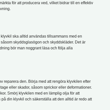
kta för att producera ved, vilket bidrar till en effektiv
yvning.
. En klyvkil ska alltid användas tillsammans med en
ing, såsom skyddsglasögon och skyddskläder. Det är
ändning bör man noggrant läsa och följa alla
hov reparera den. Börja med att rengöra klyvkilen efter
itage eller skador, såsom sprickor eller deformationer.
or. Smörj klyvkilen med en lämplig olja för att
å din klyvkil och säkerställa att den alltid är redo att