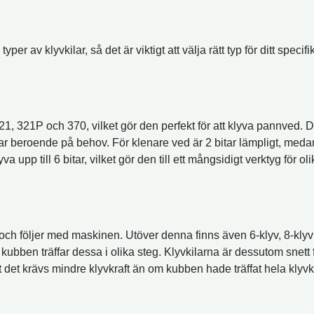
per av klyvkilar, så det är viktigt att välja rätt typ för ditt specif
, 321P och 370, vilket gör den perfekt för att klyva pannved. Denn
tar beroende på behov. För klenare ved är 2 bitar lämpligt, medan kl
va upp till 6 bitar, vilket gör den till ett mångsidigt verktyg för o
ard och följer med maskinen. Utöver denna finns även 6-klyv, 8-klyv
om kubben träffar dessa i olika steg. Klyvkilarna är dessutom snett
t det krävs mindre klyvkraft än om kubben hade träffat hela klyvk