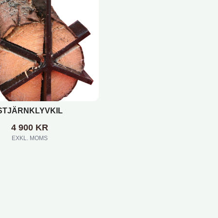
STJÄRNKLYVKIL
4 900
KR
EXKL. MOMS