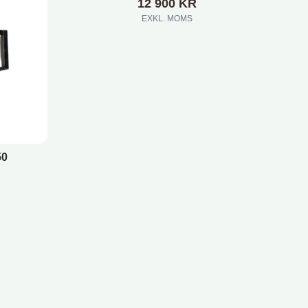
12 900
KR
EXKL. MOMS
50