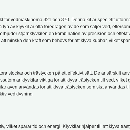
 för vedmaskinerna 321 och 370. Denna kil är speciellt utformad f
Denna typ av klyvkil är ofta föredragen av de som säljer ved, efte
bjuder stjärnklyvkilen en kombination av precision och effektivitet
att minska den kraft som behövs för att klyva kubbar, vilket spa
ra stockar och trästycken på ett effektivt sätt. De är särskilt anv
ssutom är klyvkilar viktiga för att klyva trästycken till ved, vilk
ilar även användas för att klyva trästycken som ska användas ti
ektiv vedklyvning.
v, vilket sparar tid och energi. Klyvkilar hjälper till att klyva tr