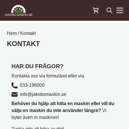
Öppna sö
Menu
Hem
/
Kontakt
KONTAKT
HAR DU FRÅGOR?
Kontakta oss via formuläret eller via
033-196000
info@jakobsmaskin.se
Behöver du hjälp att hitta en maskin eller vill du
sälja en maskin du inte använder längre?
Vi
byter även in maskiner!
Tveka inte att höra av dig!