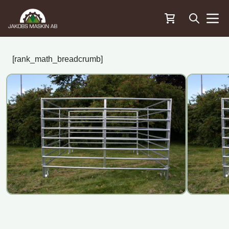
Öppna sö
Menu
[rank_math_breadcrumb]