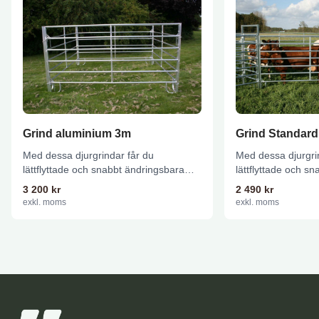
Grind aluminium 3m
Grind Standar
Med dessa djurgrindar får du
Med dessa djurgrin
lättflyttade och snabbt ändringsbara
lättflyttade och s
system som du enkelt anpassar efter...
system som du enke
3 200
kr
2 490
kr
exkl. moms
exkl. moms