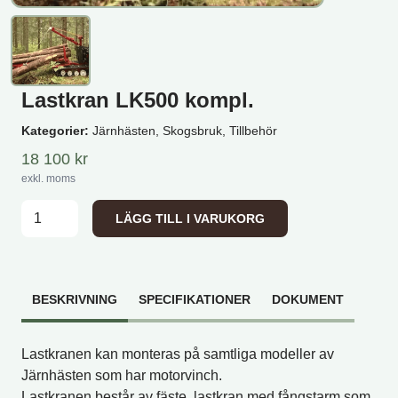
Lastkran LK500 kompl.
Kategorier:
Järnhästen, Skogsbruk, Tillbehör
18 100
kr
exkl. moms
Lastkran LK500 kompl. mängd
LÄGG TILL I VARUKORG
BESKRIVNING
SPECIFIKATIONER
DOKUMENT
Lastkranen kan monteras på samtliga modeller av
Järnhästen som har motorvinch.
Lastkranen består av fäste, lastkran med fångstarm som