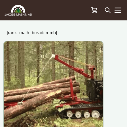
Öppna sö
Menu
[rank_math_breadcrumb]