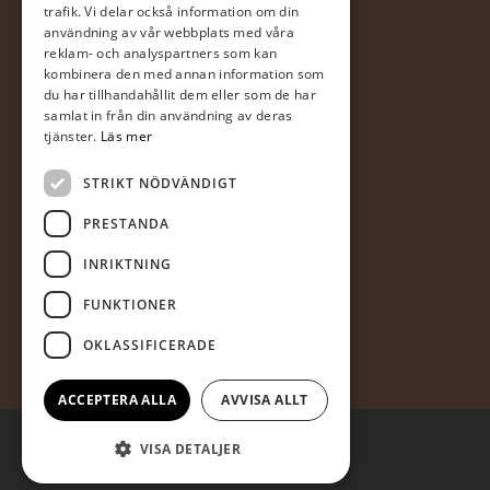
trafik. Vi delar också information om din
Försäljningsvillkor
användning av vår webbplats med våra
reklam- och analyspartners som kan
I samarbete med DNB
kombinera den med annan information som
du har tillhandahållit dem eller som de har
samlat in från din användning av deras
tjänster.
Läs mer
STRIKT NÖDVÄNDIGT
PRESTANDA
FÖLJ OSS
INRIKTNING
FUNKTIONER
OKLASSIFICERADE
ACCEPTERA ALLA
AVVISA ALLT
VISA DETALJER
© 2026 Jakobs Maskin