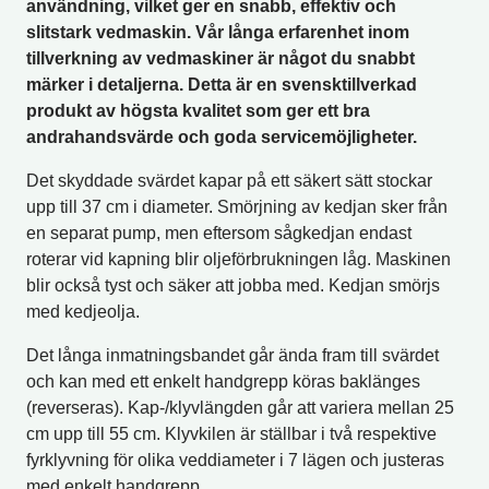
användning, vilket ger en snabb, effektiv och
slitstark vedmaskin. Vår långa erfarenhet inom
tillverkning av vedmaskiner är något du snabbt
märker i detaljerna. Detta är en svensktillverkad
produkt av högsta kvalitet som ger ett bra
andrahandsvärde och goda servicemöjligheter.
Det skyddade svärdet kapar på ett säkert sätt stockar
upp till 37 cm i diameter. Smörjning av kedjan sker från
en separat pump, men eftersom sågkedjan endast
roterar vid kapning blir oljeförbrukningen låg. Maskinen
blir också tyst och säker att jobba med. Kedjan smörjs
med kedjeolja.
Det långa inmatningsbandet går ända fram till svärdet
och kan med ett enkelt handgrepp köras baklänges
(reverseras). Kap-/klyvlängden går att variera mellan 25
cm upp till 55 cm. Klyvkilen är ställbar i två respektive
fyrklyvning för olika veddiameter i 7 lägen och justeras
med enkelt handgrepp.