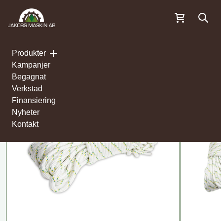
Öppn
Produkter
[rank_math_breadcrumb]
Kampanjer
Begagnat
Verkstad
Finansiering
Nyheter
Kontakt