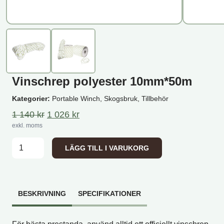
Vinschrep polyester 10mm*50m
Kategorier:
Portable Winch, Skogsbruk, Tillbehör
Det ursprungliga priset var: 1 140 kr.
Det nuvarande priset är: 1 026 kr.
1 140
kr
1 026
kr
exkl. moms
Vinschrep polyester 10mm*50m mängd
LÄGG TILL I VARUKORG
BESKRIVNING
SPECIFIKATIONER