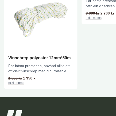
För bästa prestand
officiellt vinschre
Winch-vinsch. Den
Det urspr
D
3 000
kr
2 700
kr
konstruktionen...
exkl. moms
Vinschrep polyester 12mm*50m
För bästa prestanda, använd alltid ett
officiellt vinschrep med din Portable
Winch-vinsch. Den dubbelflätade
Det ursprungliga priset var: 1 500 kr.
Det nuvarande priset är: 1 350 kr.
1 500
kr
1 350
kr
konstruktionen...
exkl. moms