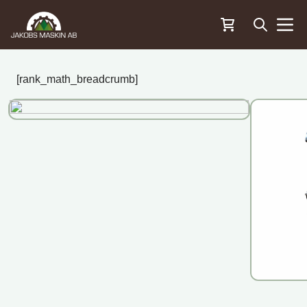
Öppna sö
Menu
[rank_math_breadcrumb]