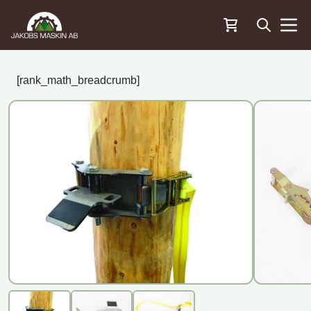
Öppna sö
Menu
[rank_math_breadcrumb]