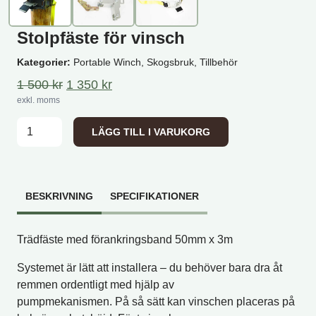
Stolpfäste för vinsch
Kategorier:
Portable Winch, Skogsbruk, Tillbehör
Det ursprungliga priset var: 1 500 kr.
Det nuvarande priset är: 1 350 kr.
1 500
kr
1 350
kr
exkl. moms
Stolpfäste för vinsch mängd
LÄGG TILL I VARUKORG
BESKRIVNING
SPECIFIKATIONER
Trädfäste med förankringsband 50mm x 3m
Systemet är lätt att installera – du behöver bara dra åt
remmen ordentligt med hjälp av
pumpmekanismen. På så sätt kan vinschen placeras på