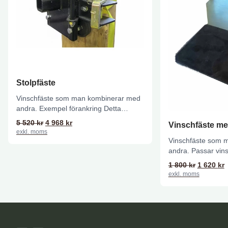
Stolpfäste
Vinschfäste som man kombinerar med
andra. Exempel förankring Detta
förankringssystem tillåter dig att fästa
Det ursprungliga priset var: 5 520 kr.
Det nuvarande priset är: 4 968 kr.
5 520
kr
4 968
kr
Vinschfäste me
vinschen...
exkl. moms
Vinschfäste som 
andra. Passar vi
PCW3000, PCW40
Det urspr
D
1 800
kr
1 620
kr
PCW5000-HS Denn
exkl. moms