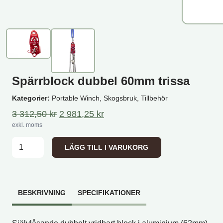
Spärrblock dubbel 60mm trissa
Kategorier:
Portable Winch, Skogsbruk, Tillbehör
Det ursprungliga priset var: 3 312,50 kr.
Det nuvarande priset är: 2 981
3 312,50
kr
2 981,25
kr
exkl. moms
Spärrblock dubbel 60mm trissa mängd
LÄGG TILL I VARUKORG
BESKRIVNING
SPECIFIKATIONER