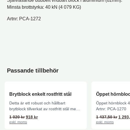
Självlåsande dubbelt vridbart block i aluminium (62mm).
Minsta brottstyrka: 40 kN (4 079 KG)
Artnr: PCA-1272
Passande tillbehör
Brytblock enkelt rostfritt stål
Öppet hörnbloc
Detta är ett robust och hållbart
Öppet hörnblock 4
brytblock tillverkat av rostfritt stål med
Artnr: PCA-1270 Ut
en (1) trissa/hjul...
hörnblock (klicka..
Det ursprungliga priset var: 1 020 kr.
Det nuvarande priset är: 918 kr.
Det ur
1 020
kr
918
kr
1 437,50
kr
1 293
exkl. moms
exkl. moms