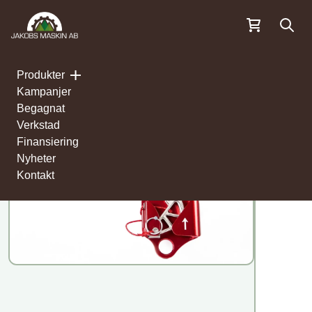
Öppn
Produkter
[rank_math_breadcrumb]
Kampanjer
Begagnat
Verkstad
Finansiering
Nyheter
Kontakt