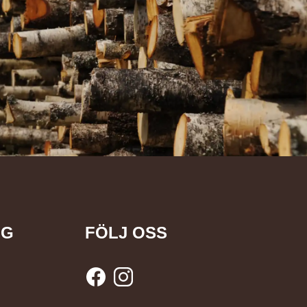
NG
FÖLJ OSS