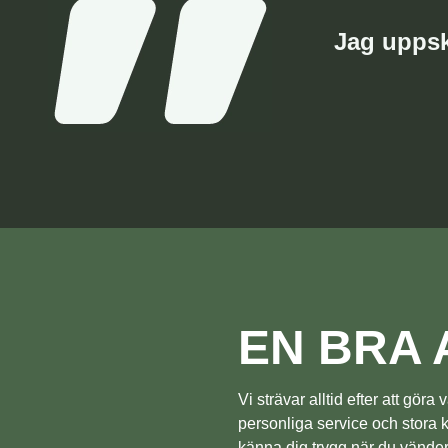
Jag uppsk
EN BRA 
Vi strävar alltid efter att gör
personliga service och stora
känna dig trygg när du vänder d