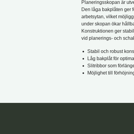
Planeringsskopan är utve
Den låga bakplåten ger fö
arbetsytan, vilket möjligg
under skopan ökar hållbarh
Konstruktionen ger stab
vid planerings- och scha
Stabil och robust kons
Låg bakplåt för optimal
Slitribbor som förlänge
Möjlighet till förhöjn