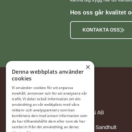
Hos oss går kvalitet o
KONTAKTA OSS
×
Denna webbplats använder
cookies
Vi använder cookies för att anpassa
innehåll, annonser och för att analysera vår
trafik. Vi delar också information om din
användning av vår webbplats med våra
reklam- och analyspartners som kan
kombinera den med annan information som
du har tillhandahållit dem eller som de har
samlat in från din användning av deras
Näs 20, 504 91, Sandhult