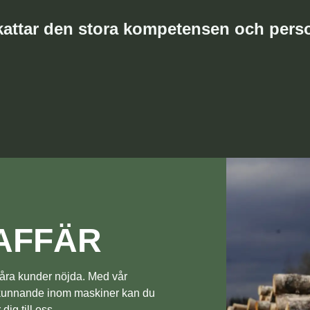
attar den stora kompetensen och perso
AFFÄR
a våra kunder nöjda. Med vår
 kunnande inom maskiner kan du
ig till oss.