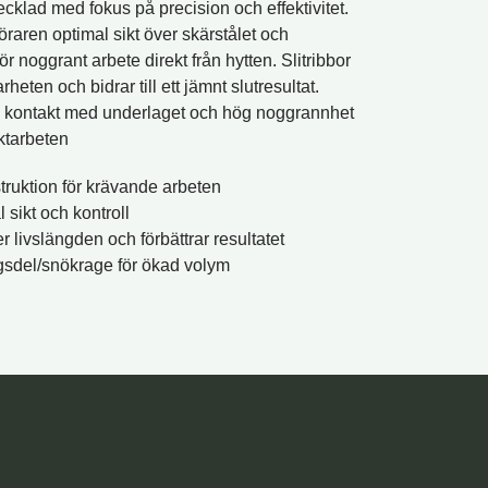
cklad med fokus på precision och effektivitet.
raren optimal sikt över skärstålet och
ör noggrant arbete direkt från hytten. Slitribbor
eten och bidrar till ett jämnt slutresultat.
il kontakt med underlaget och hög noggrannhet
ktarbeten
truktion för krävande arbeten
 sikt och kontroll
r livslängden och förbättrar resultatet
ingsdel/snökrage för ökad volym