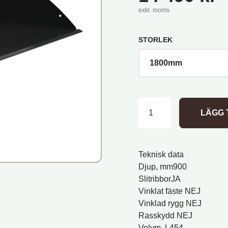
exkl. moms
STORLEK
1800mm
LÄGG 
Teknisk data
Djup, mm900
SlitribborJA
Vinklat fäste NEJ
Vinklad rygg NEJ
Rasskydd NEJ
Volym, L454