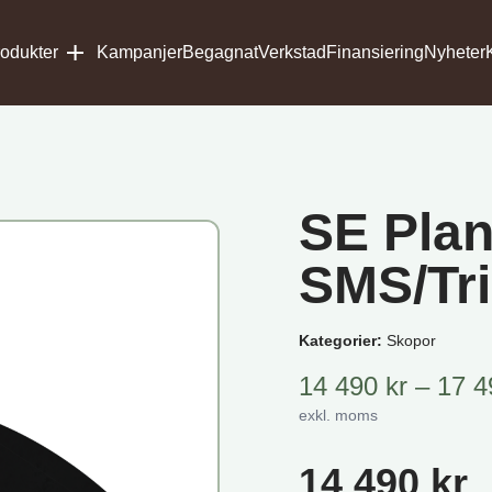
odukter
Kampanjer
Begagnat
Verkstad
Finansiering
Nyheter
SE Pla
SMS/Tr
Kategorier:
Skopor
14 490
kr
–
17 
exkl. moms
14 490
kr