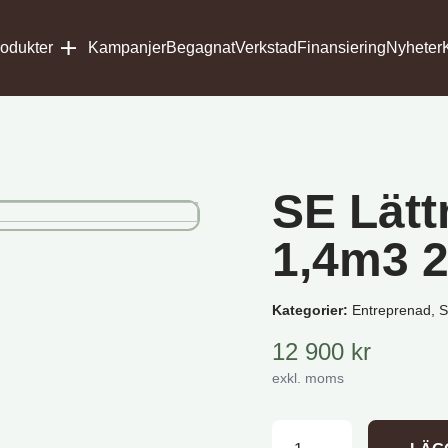
odukter
Kampanjer
Begagnat
Verkstad
Finansiering
Nyheter
SE Lätt
1,4m3 
Kategorier:
Entreprenad, 
12 900
kr
exkl. moms
SE Lättmaterialskopa 