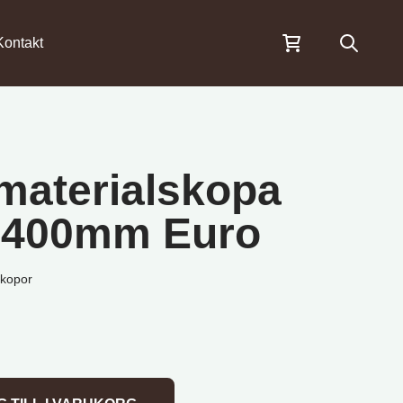
Öppna s
Kontakt
materialskopa
2400mm Euro
Skopor
1,4m3 2400mm Euro mängd