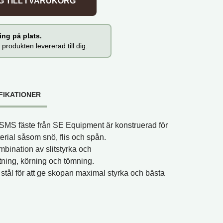
 TILL I VARUKORG
ng på plats.
 produkten levererad till dig.
FIKATIONER
SMS fäste från SE Equipment är konstruerad för
terial såsom snö, flis och spån.
mbination av slitstyrka och
tning, körning och tömning.
t stål för att ge skopan maximal styrka och bästa