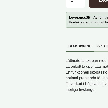
LÄGG
Leveranssätt - Avhämtni
Kontakta oss om du vill få
BESKRIVNING
SPECI
Lättmaterialskopan med 
att enkelt ta upp lätta ma
En funktionell skopa i ko
optimal prestanda för las
Tillverkad i högkvalitativ
möjliga livslängd.