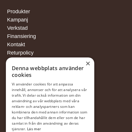
Produkter
Kampanj
Verkstad
Finansiering
Kontakt
Returpolicy
×
Denna webbplats använder
cookies
FINANSIERING
Vi använder cookies för att anpassa
innehåll, annonser och för att analysera vår
trafik. Vi delar också information om din
Försäljningsvillkor
användning av vår webbplats med våra
reklam- och analyspartners som kan
I samarbete med DNB
kombinera den med annan information som
du har tillhandahållit dem eller som de har
samlat in från din användning av deras
tjänster.
Läs mer