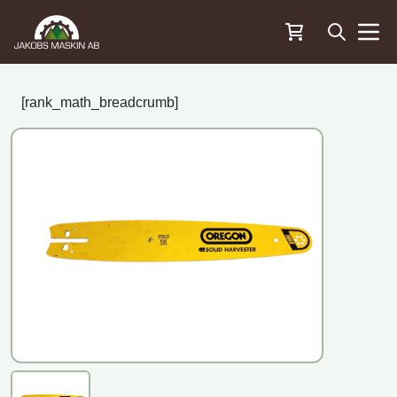
Öppna sö
Menu
[rank_math_breadcrumb]