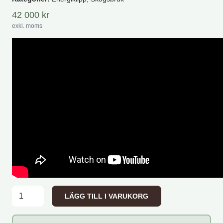
42 000
kr
exkl. moms
Kranman Bio-Cut 250G Energiklipp mängd
LÄGG TILL I VARUKORG