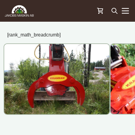
Öppna sö
Menu
[rank_math_breadcrumb]