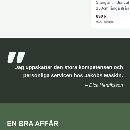
Slangar till Bio-cu
150cm långa ifrån
sitter monterat 1/2
890
kr
exkl. moms
Jag uppskattar den stora kompetensen och
personliga servicen hos Jakobs Maskin.
– Dick Henriksson
EN BRA AFFÄR