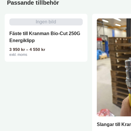
Passande tillbehör
Ingen bild
Fäste till Kranman Bio-Cut 250G
Energiklipp
Prisintervall: 3 950 kr till 4 550 kr
3 950
kr
–
4 550
kr
exkl. moms
Slangar till Kr