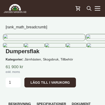
Öppna sö
Menu
[rank_math_breadcrumb]
Dumpersflak
Kategorier:
Järnhästen, Skogsbruk, Tillbehör
61 900
kr
exkl. moms
Dumpersflak mängd
LÄGG TILL I VARUKORG
BESKRIVNING
SPECIFIKATIONER
DOKUMENT