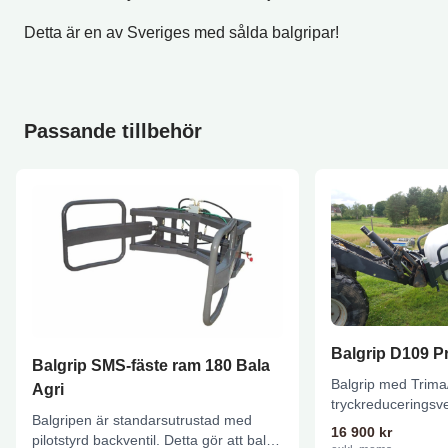
Detta är en av Sveriges med sålda balgripar!
Passande tillbehör
Balgrip D109 P
Balgrip SMS-fäste ram 180 Bala
Balgrip med Trim
Agri
tryckreduceringsve
Balgripen är standarsutrustad med
kapacitet Vår kraft
16 900
kr
pilotstyrd backventil. Detta gör att balen
framtagen...