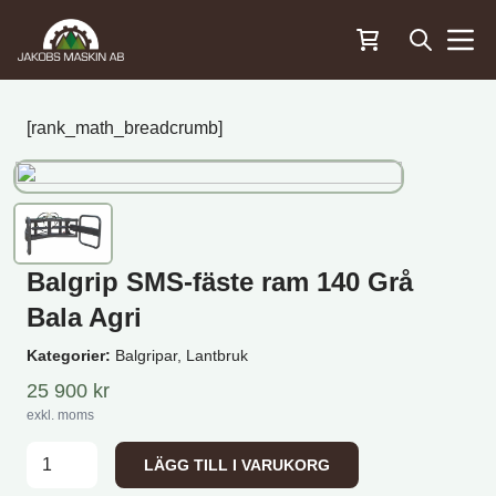
Öppna sö
Menu
[rank_math_breadcrumb]
Balgrip SMS-fäste ram 140 Grå
Bala Agri
Kategorier:
Balgripar, Lantbruk
25 900
kr
exkl. moms
Balgrip SMS-fäste ram 140 Grå Bala Agri mängd
LÄGG TILL I VARUKORG