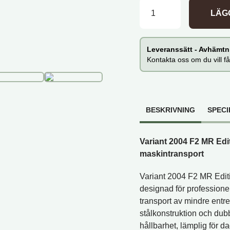
2004 F2 MR Edition - 2
LÄGG
Leveranssätt - Avhämtni
Kontakta oss om du vill få
BESKRIVNING
SPECI
Variant 2004 F2 MR Edit
maskintransport
Variant 2004 F2 MR Editi
designad för professione
transport av mindre entr
stålkonstruktion och dubbl
hållbarhet, lämplig för d