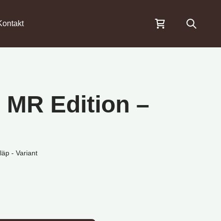
Öppna s
Kontakt
 MR Edition –
g
äp - Variant