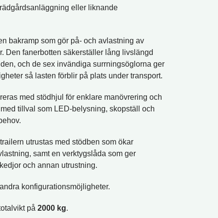
rädgårdsanläggning eller liknande
 en bakramp som gör på- och avlastning av
. Den fanerbotten säkerställer lång livslängd
nden, och de sex invändiga surrningsöglorna ger
igheter så lasten förblir på plats under transport.
reras med stödhjul för enklare manövrering och
 med tillval som LED-belysning, skopställ och
behov.
trailern utrustas med stödben som ökar
avlastning, samt en verktygslåda som ger
kedjor och annan utrustning.
 andra konfigurationsmöjligheter.
totalvikt på
2000 kg
.