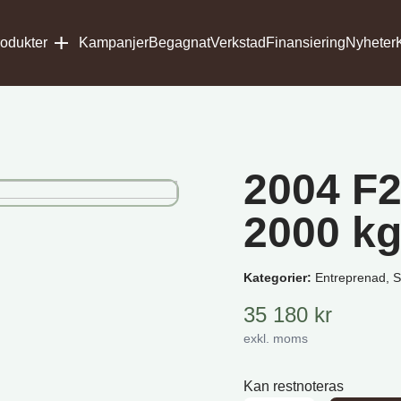
odukter
Kampanjer
Begagnat
Verkstad
Finansiering
Nyheter
2004 F2
2000 k
Kategorier:
Entreprenad, Sl
35 180
kr
exkl. moms
Kan restnoteras