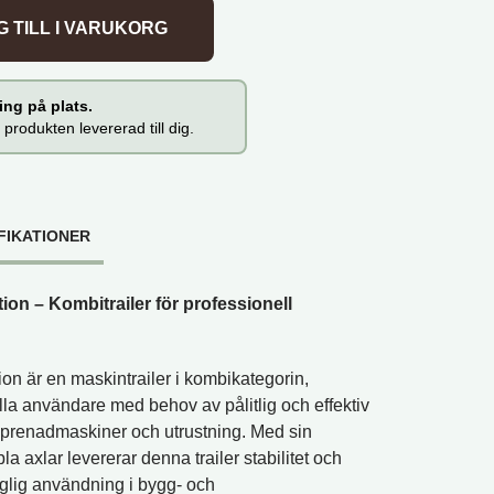
000 kg mängd
 TILL I VARUKORG
ng på plats.
 produkten levererad till dig.
FIKATIONER
ion – Kombitrailer för professionell
on är en maskintrailer i kombikategorin,
lla användare med behov av pålitlig och effektiv
eprenadmaskiner och utrustning. Med sin
a axlar levererar denna trailer stabilitet och
aglig användning i bygg- och