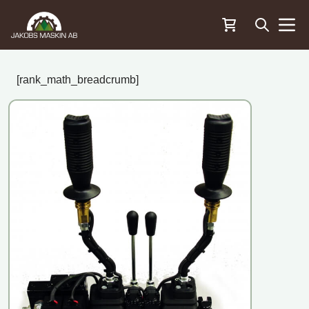
Öppna sö
Menu
[rank_math_breadcrumb]