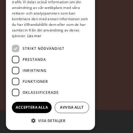
trafik. Vi delar också information om din
Försäljningsvillkor
användning av vår webbplats med våra
reklam- och analyspartners som kan
I samarbete med DNB
kombinera den med annan information som
du har tillhandahållit dem eller som de har
samlat in från din användning av deras
tjänster.
Läs mer
STRIKT NÖDVÄNDIGT
PRESTANDA
FÖLJ OSS
INRIKTNING
FUNKTIONER
OKLASSIFICERADE
ACCEPTERA ALLA
AVVISA ALLT
VISA DETALJER
© 2026 Jakobs Maskin