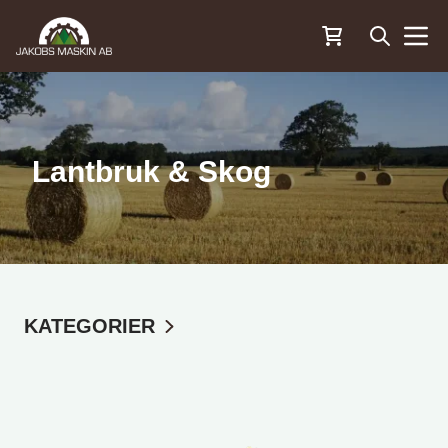
Öppna sö
Menu
Lantbruk & Skog
KATEGORIER