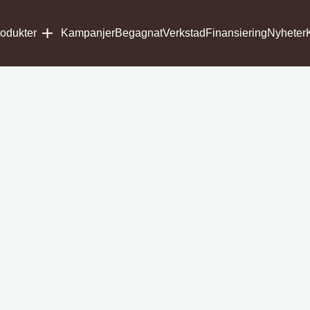
odukter
Kampanjer
Begagnat
Verkstad
Finansiering
Nyheter