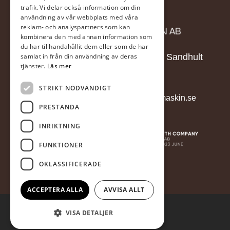
trafik. Vi delar också information om din
användning av vår webbplats med våra
reklam- och analyspartners som kan
kombinera den med annan information som
du har tillhandahållit dem eller som de har
samlat in från din användning av deras
Näs 20, 504 91, Sandhult
tjänster.
Läs mer
033-196000
STRIKT NÖDVÄNDIGT
info@jakobsmaskin.se
PRESTANDA
INRIKTNING
FUNKTIONER
OKLASSIFICERADE
ACCEPTERA ALLA
AVVISA ALLT
VISA DETALJER